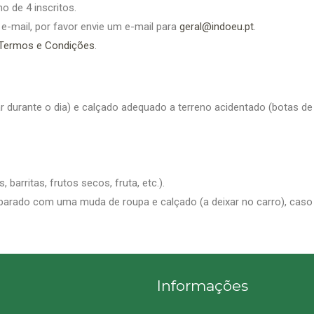
o de 4 inscritos.
 e-mail, por favor envie um e-mail para
geral@indoeu.pt
.
Termos e Condições
.
ar durante o dia) e calçado adequado a terreno acidentado (botas de 
barritas, frutos secos, fruta, etc.).
rado com uma muda de roupa e calçado (a deixar no carro), caso sej
Informações