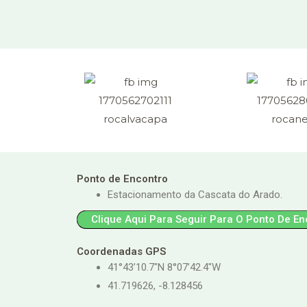
Ponto de Encontro
Estacionamento da Cascata do Arado.
Clique Aqui Para Seguir Para O Ponto De En
Coordenadas GPS
41°43’10.7″N 8°07’42.4″W
41.719626, -8.128456