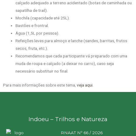
calçado adequado a terreno acidentado (botas de caminhada ou
sapatilha de trail).
Mochila (capacidade até 25L).
Bastões e frontral.
Água (1,5L por pessoa).
Refeições leves para almoço e lanche (sandes, barritas, frutos
secos, fruta, etc.).
Recomendamos que cada participante vá preparado com uma
muda de roupa e calçado (a deixar no carro), caso seja
necessário substituir no final.
Para mais informações sobre este tema,
veja aqui
.
Indoeu – Trilhos e Natureza
RNAAT Nº 66 / 2026