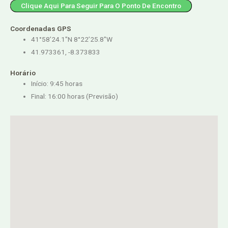
Clique Aqui Para Seguir Para O Ponto De Encontro
Coordenadas GPS
41°58’24.1″N 8°22’25.8″W
41.973361, -8.373833
Horário
Início: 9:45 horas
Final: 16:00 horas (Previsão)