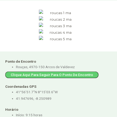
Ponto de Encontro
Rouças, 4970-150 Arcos de Valdevez
Clique Aqui Para Seguir Para O Ponto De Encontro
Coordenadas GPS
41°56’51.7″N 8°15’03.6″W
41.947696, -8.250989
Horário
Início: 9:15 horas